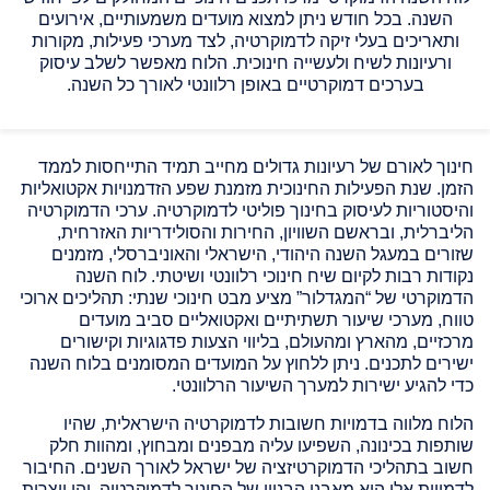
השנה. בכל חודש ניתן למצוא מועדים משמעותיים, אירועים
ותאריכים בעלי זיקה לדמוקרטיה, לצד מערכי פעילות, מקורות
ורעיונות לשיח ולעשייה חינוכית. הלוח מאפשר לשלב עיסוק
בערכים דמוקרטיים באופן רלוונטי לאורך כל השנה.
חינוך לאורם של רעיונות גדולים מחייב תמיד התייחסות לממד
הזמן. שנת הפעילות החינוכית מזמנת שפע הזדמנויות אקטואליות
והיסטוריות לעיסוק בחינוך פוליטי לדמוקרטיה. ערכי הדמוקרטיה
הליברלית, ובראשם השוויון, החירות והסולידריות האזרחית,
שזורים במעגל השנה היהודי, הישראלי והאוניברסלי, מזמנים
נקודות רבות לקיום שיח חינוכי רלוונטי ושיטתי. לוח השנה
הדמוקרטי של “המגדלור” מציע מבט חינוכי שנתי: תהליכים ארוכי
טווח, מערכי שיעור תשתיתיים ואקטואליים סביב מועדים
מרכזיים, מהארץ ומהעולם, בליווי הצעות פדגוגיות וקישורים
ישירים לתכנים. ניתן ללחוץ על המועדים המסומנים בלוח השנה
כדי להגיע ישירות למערך השיעור הרלוונטי.
הלוח מלווה בדמויות חשובות לדמוקרטיה הישראלית, שהיו
שותפות בכינונה, השפיעו עליה מבפנים ומבחוץ, ומהוות חלק
חשוב בתהליכי הדמוקרטיזציה של ישראל לאורך השנים. החיבור
לדמויות אלו הוא מאבני הבניין של החינוך לדמוקרטיה, והן יוצרות